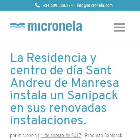
+34.609.388.274
info@micronela.com
Micronela
Tratamiento y prevención de legionela
Skip
to
La Residencia y
content
centro de día Sant
Andreu de Manresa
instala un Sanipack
en sus renovadas
instalaciones.
por micronela |
1 de agosto de 2017
| Producto Sanipack