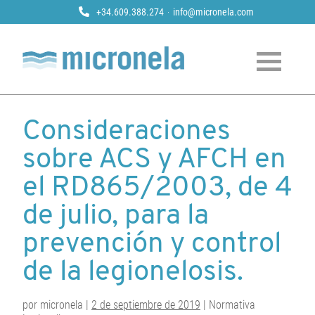
+34.609.388.274
info@micronela.com
Micronela
Tratamiento y prevención de legionela
Skip
to
Consideraciones
content
sobre ACS y AFCH en
el RD865/2003, de 4
de julio, para la
prevención y control
de la legionelosis.
por micronela |
2 de septiembre de 2019
| Normativa