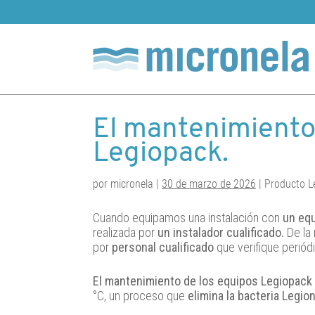
Skip
to
content
Micronela
Tratamiento y prevención de legionela
El mantenimiento
Legiopack.
por micronela |
30 de marzo de 2026
| Producto L
Cuando equipamos una instalación con
un eq
realizada por
un instalador cualificado.
De la
por
personal cualificado
que verifique periód
El mantenimiento de los equipos Legiopack
°C, un proceso que
elimina la bacteria Legio