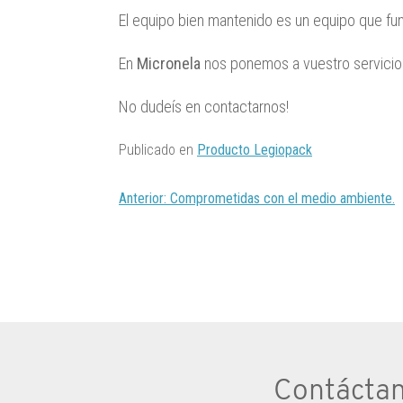
El equipo bien mantenido es un equipo que fun
En
Micronela
nos ponemos a vuestro servicio p
No dudeís en contactarnos!
Publicado en
Producto Legiopack
Navegación
Anterior:
Comprometidas con el medio ambiente.
de
entradas
Contácta