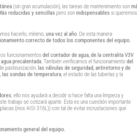
ntánea
(sin gran acumulación), las tareas de mantenimiento son
m
Más reducidas y sencillas
pero son
indispensables
si queremos
mos hacerlo, mínimo,
una vez al año
. De esta manera
cionamiento correcto de todos los componentes del equipo.
los funcionamientos
del contador de agua, de la centralita V3V
l agua precalentada.
También verificamos el funcionamiento
del
de pasteurización,
las válvulas de seguridad, antiretorno y de
,
las sondas de temperatura
, el estado de las tuberías y la
dores
; ello nos ayudará a decidir si hace falta una limpieza y
te trabajo se cotizará aparte. Ésta es una cuestión importante
placas (inox AISI 316L)) con tal de evitar incrustaciones que
ionamiento general del equipo.