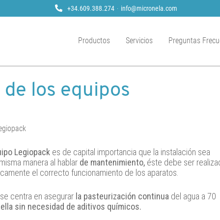
+34.609.388.274
info@micronela.com
Productos
Servicios
Preguntas Frecu
 de los equipos
egiopack
uipo Legiopack
es de capital importancia que la instalación sea
 misma manera al hablar
de mantenimiento,
éste debe ser realiza
icamente el correcto funcionamiento de los aparatos.
se centra en asegurar
la pasteurización continua
del agua a 70
nella sin necesidad de aditivos químicos.