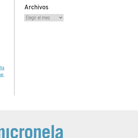
Archivos
Archivos
lta
ar.