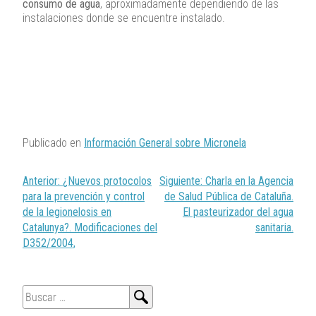
consumo de agua
, aproximadamente dependiendo de las
instalaciones donde se encuentre instalado.
Publicado en
Información General sobre Micronela
Navegación
Anterior:
¿Nuevos protocolos
Siguiente:
Charla en la Agencia
de
para la prevención y control
de Salud Pública de Cataluña.
entradas
de la legionelosis en
El pasteurizador del agua
Catalunya?. Modificaciones del
sanitaria.
D352/2004,
Buscar: