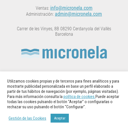
info@micronela.com
Ventas:
admin@micronela.com
Administración:
Carrer de les Vinyes, 8B 08290 Cerdanyola del Vallès
Barcelona
MICRONELA está inscrita en el Registro Oficial de
Establicimientos y Servicios de Plagas (ROESP) con el
Utilizamos cookies propias y de terceros para fines analíticos y para
número: 5414CAT-LgB
mostrarte publicidad personalizada en base un perfil elaborado a
partir de tus hábitos de navegación (por ejemplo, páginas visitadas).
Para más información consulta la
política de cookies.
Puede aceptar
© 2014 – 2025 Copyright Micronela
todas las cookies pulsando el botón "Aceptar" o configurarlas o
rechazar su uso pulsando el botón "Configurar".
Aviso Legal
·
Política de Privacidad
·
Política de Cookies
Gestión de las Cookies
Aceptar
Gestión de las Cookies