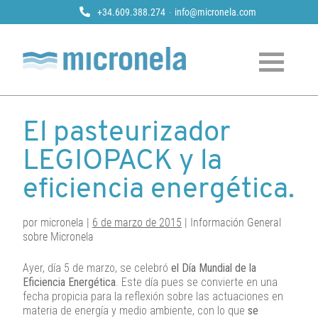
+34.609.388.274
info@micronela.com
Micronela
Tratamiento y prevención de legionela
Skip
to
El pasteurizador
content
LEGIOPACK y la
eficiencia energética.
por micronela |
6 de marzo de 2015
| Información General
sobre Micronela
Ayer, día 5 de marzo, se celebró
el Día Mundial de la
Eficiencia Energética
. Este día pues se convierte en una
fecha propicia para la reflexión sobre las actuaciones en
materia de energía y medio ambiente, con lo que
se