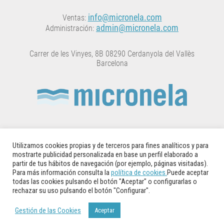
info@micronela.com
Ventas:
admin@micronela.com
Administración:
Carrer de les Vinyes, 8B 08290 Cerdanyola del Vallès
Barcelona
MICRONELA está inscrita en el Registro Oficial de
Establicimientos y Servicios de Plagas (ROESP) con el
Utilizamos cookies propias y de terceros para fines analíticos y para
número: 5414CAT-LgB
mostrarte publicidad personalizada en base un perfil elaborado a
partir de tus hábitos de navegación (por ejemplo, páginas visitadas).
Para más información consulta la
política de cookies.
Puede aceptar
© 2014 – 2025 Copyright Micronela
todas las cookies pulsando el botón "Aceptar" o configurarlas o
rechazar su uso pulsando el botón "Configurar".
Aviso Legal
·
Política de Privacidad
·
Política de Cookies
Gestión de las Cookies
Aceptar
Gestión de las Cookies