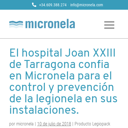
+34.609.388.274
info@micronela.com
Micronela
Tratamiento y prevención de legionela
Skip
to
El hospital Joan XXIII
content
de Tarragona confia
en Micronela para el
control y prevención
de la legionela en sus
instalaciones.
por micronela |
10 de julio de 2018
| Producto Legiopack