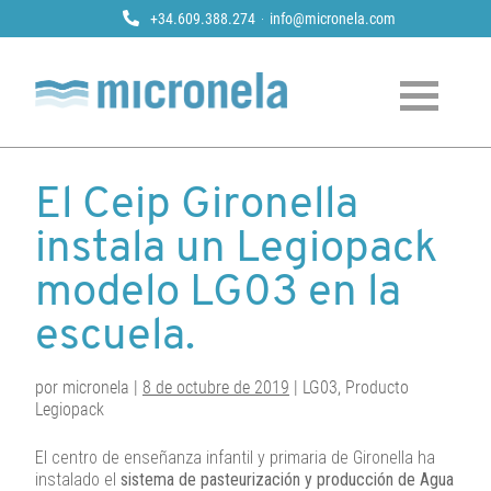
+34.609.388.274
info@micronela.com
Micronela
Tratamiento y prevención de legionela
Skip
to
El Ceip Gironella
content
instala un Legiopack
modelo LG03 en la
escuela.
por micronela |
8 de octubre de 2019
| LG03, Producto
Legiopack
El centro de enseñanza infantil y primaria de Gironella ha
instalado el
sistema de pasteurización y producción de Agua