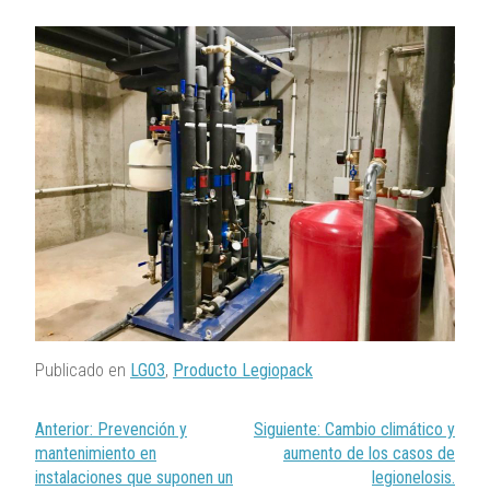
Publicado en
LG03
,
Producto Legiopack
Navegación
Anterior:
Prevención y
Siguiente:
Cambio climático y
de
mantenimiento en
aumento de los casos de
entradas
instalaciones que suponen un
legionelosis.