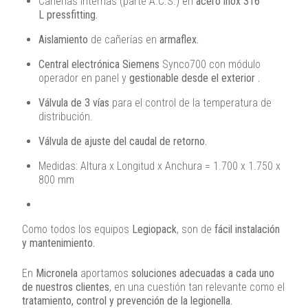
Cañerías internas (parte A.C.S.) en
acero inox 316
L pressfitting.
Aislamiento
de cañerías en
armaflex.
Central electrónica Siemens
Synco700 con módulo
operador en panel y
gestionable desde el exterior .
Válvula de 3 vías
para el control de la temperatura de
distribución.
Válvula de ajuste del caudal de retorno.
Medidas: Altura x Longitud x Anchura = 1.700 x 1.750 x
800 mm
Como todos los equipos
Legiopack
, son de
fácil instalación
y mantenimiento.
En
Micronela
aportamos
soluciones adecuadas a cada uno
de nuestros clientes
, en una cuestión tan relevante como el
tratamiento, control y prevención de la legionella.