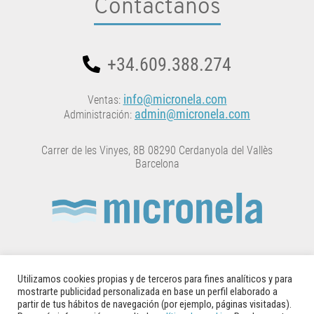
Contáctanos
+34.609.388.274
info@micronela.com
Ventas:
admin@micronela.com
Administración:
Carrer de les Vinyes, 8B 08290 Cerdanyola del Vallès
Barcelona
MICRONELA está inscrita en el Registro Oficial de
Establicimientos y Servicios de Plagas (ROESP) con el
Utilizamos cookies propias y de terceros para fines analíticos y para
número: 5414CAT-LgB
mostrarte publicidad personalizada en base un perfil elaborado a
partir de tus hábitos de navegación (por ejemplo, páginas visitadas).