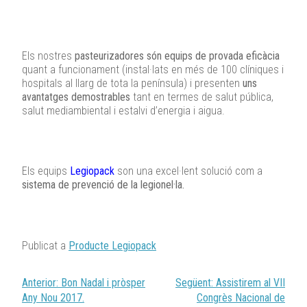
Els nostres
pasteurizadores són equips de provada eficàcia
quant a funcionament (instal·lats en més de 100 clíniques i
hospitals al llarg de tota la península) i presenten
uns
avantatges demostrables
tant en termes de salut pública,
salut mediambiental i estalvi d’energia i aigua.
Els equips
Legiopack
son una excel·lent solució com a
sistema de prevenció de la legionel·la.
Publicat a
Producte Legiopack
Navegació
Anterior:
Bon Nadal i pròsper
Següent:
Assistirem al VII
d'entrades
Any Nou 2017.
Congrès Nacional de