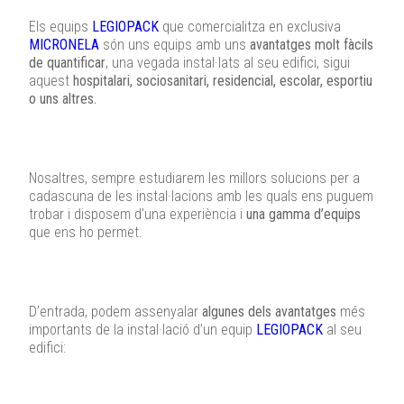
Els equips
LEGIOPACK
que comercialitza en exclusiva
MICRONELA
són uns equips amb uns
avantatges molt fàcils
de quantificar
, una vegada instal·lats al seu edifici, sigui
aquest
hospitalari, sociosanitari, residencial, escolar, esportiu
o uns altres.
Nosaltres, sempre estudiarem les millors solucions per a
cadascuna de les instal·lacions amb les quals ens puguem
trobar i disposem d’una experiència i
una gamma d’equips
que ens ho permet.
D’entrada, podem assenyalar
algunes dels avantatges
més
importants de la instal·lació d’un equip
LEGIOPACK
al seu
edifici: