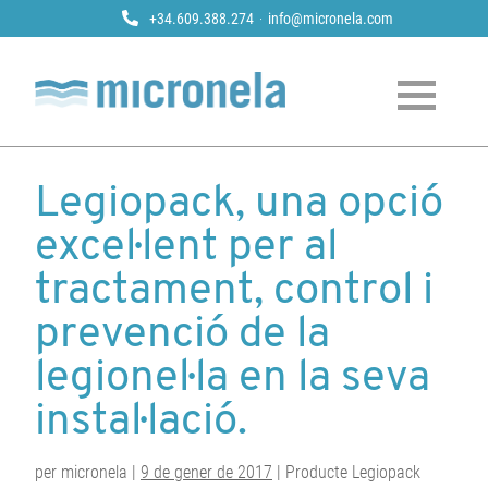
+34.609.388.274
info@micronela.com
Micronela
Tractament i prevenció de legionela
Skip
to
Legiopack, una opció
content
excel·lent per al
tractament, control i
prevenció de la
legionel·la en la seva
instal·lació.
per micronela |
9 de gener de 2017
| Producte Legiopack