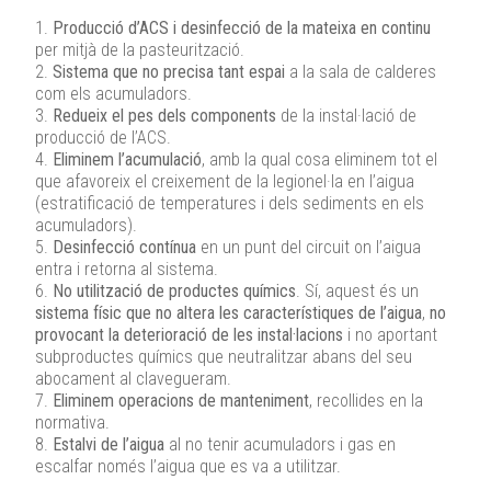
1.
Producció d’ACS i desinfecció de la mateixa en continu
per mitjà de la pasteurització.
2.
Sistema que no precisa tant espai
a la sala de calderes
com els acumuladors.
3.
Redueix el pes dels components
de la instal·lació de
producció de l’ACS.
4.
Eliminem l’acumulació
, amb la qual cosa eliminem tot el
que afavoreix el creixement de la legionel·la en l’aigua
(estratificació de temperatures i dels sediments en els
acumuladors).
5.
Desinfecció contínua
en un punt del circuit on l’aigua
entra i retorna al sistema.
6.
No utilització de productes químics
. Sí, aquest és un
sistema físic que no altera les característiques de l’aigua
,
no
provocant la deterioració de les instal·lacions
i no aportant
subproductes químics que neutralitzar abans del seu
abocament al clavegueram.
7.
Eliminem operacions de manteniment
, recollides en la
normativa.
8.
Estalvi de l’aigua
al no tenir acumuladors i gas en
escalfar només l’aigua que es va a utilitzar.