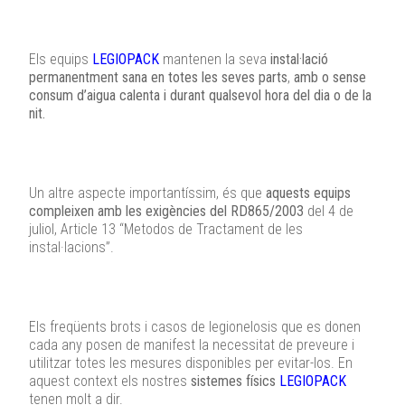
Els equips
LEGIOPACK
mantenen la seva
instal·lació
permanentment sana en totes les seves parts
,
amb o sense
consum d’aigua calenta i durant qualsevol hora del dia o de la
nit.
Un altre aspecte importantíssim, és que
aquests equips
compleixen amb les exigències del RD865/2003
del 4 de
juliol, Article 13 “Metodos de Tractament de les
instal·lacions”.
Els freqüents brots i casos de legionelosis que es donen
cada any posen de manifest la necessitat de preveure i
utilitzar totes les mesures disponibles per evitar-los. En
aquest context els nostres
sistemes físics
LEGIOPACK
tenen molt a dir.